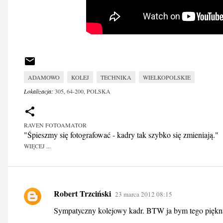
ADAMOWO
KOLEJ
TECHNIKA
WIELKOPOLSKIE
Lokalizacja:
305, 64-200, POLSKA
RAVEN FOTOAMATOR
"Śpieszmy się fotografować - kadry tak szybko się zmieniają."
WIĘCEJ ...
Robert Trzciński
23 marca 2012 08:15
K
Sympatyczny kolejowy kadr. BTW ja bym tego piękną H
o