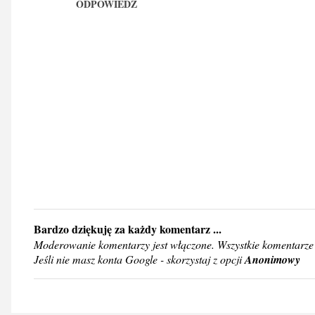
m
ODPOWIEDZ
e
n
t
a
r
z
e
Bardzo dziękuję za każdy komentarz ...
P
Moderowanie komentarzy jest włączone. Wszystkie komentarze 
r
Jeśli nie masz konta Google - skorzystaj z opcji
Anonimowy
z
e
ś
l