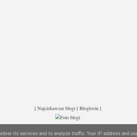
|
|
|
Najciekawsze blogi
Bloglovin
Obsługiwane przez usługę Blogger
liver its services and to analyze traffic. Your IP address and us