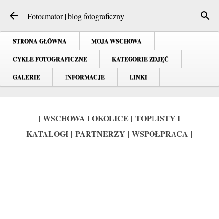
Przejdź do głównej zawartości
Fotoamator | blog fotograficzny
STRONA GŁÓWNA
MOJA WSCHOWA
CYKLE FOTOGRAFICZNE
KATEGORIE ZDJĘĆ
CIEKAWE STRONY
GALERIE
INFORMACJE
LINKI
|
WSCHOWA I OKOLICE
|
TOPLISTY I
KATALOGI
|
PARTNERZY
|
WSPÓŁPRACA
|