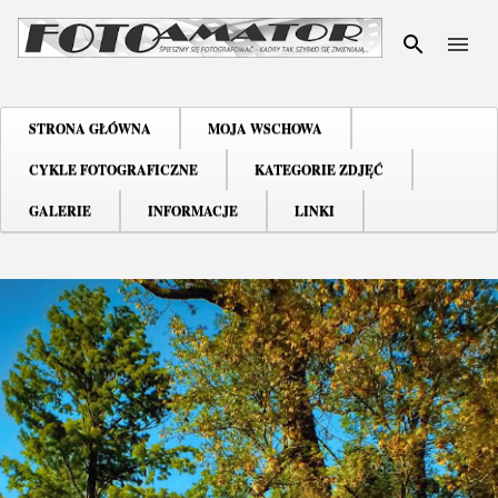
Przejdź do głównej zawartoś
STRONA GŁÓWNA
MOJA WSCHOWA
CYKLE FOTOGRAFICZNE
KATEGORIE ZDJĘĆ
GALERIE
INFORMACJE
LINKI
P
o
s
t
y