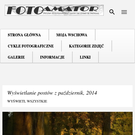
Przejdź do głównej zawartoś
STRONA GŁÓWNA
MOJA WSCHOWA
CYKLE FOTOGRAFICZNE
KATEGORIE ZDJĘĆ
GALERIE
INFORMACJE
LINKI
Wyświetlanie postów z październik, 2014
WYŚWIETL WSZYSTKIE
P
o