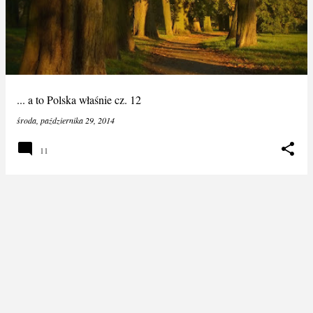
s
t
y
... a to Polska właśnie cz. 12
środa, października 29, 2014
11