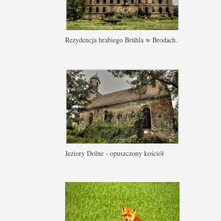
Rezydencja hrabiego Brühla w Brodach.
Jeziory Dolne - opuszczony kościół