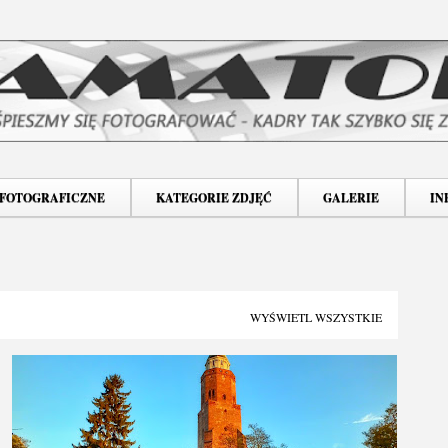
Przejdź do głównej zawartości
 FOTOGRAFICZNE
KATEGORIE ZDJĘĆ
GALERIE
IN
WYŚWIETL WSZYSTKIE
DOKUMENTALNE
E-WSCHOWA
INNE OBIEKTY
+
2