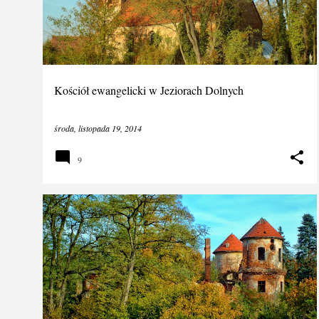
s
t
y
Kościół ewangelicki w Jeziorach Dolnych
środa, listopada 19, 2014
9
DOKUMENTALNE
LUBUSKIE
OSIEK
OSIEK - RUINY PAŁACU
PAŁACE
+