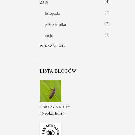
4
2019
1
listopada
2
października
1
maja
POKAŻ WIĘCEJ
1
2018
1
czerwca
1
2017
LISTA BLOGÓW
1
października
12
2016
1
grudnia
OBRAZY NATURY
1
( 6 godzin temu )
października
2
września