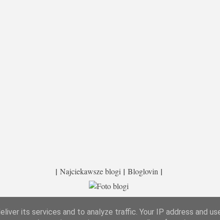
|
|
|
Najciekawsze blogi
Bloglovin
Obsługiwane przez usługę Blogger
liver its services and to analyze traffic. Your IP address and us