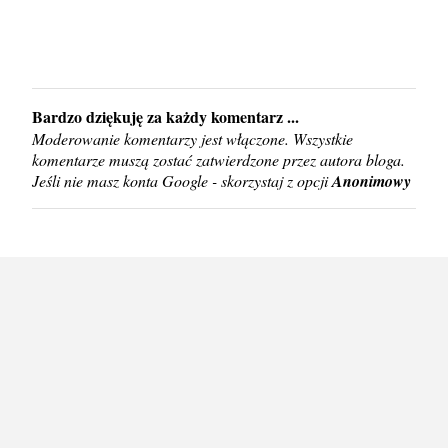
Bardzo dziękuję za każdy komentarz ...
P
Moderowanie komentarzy jest włączone. Wszystkie
r
komentarze muszą zostać zatwierdzone przez autora bloga.
z
Jeśli nie masz konta Google - skorzystaj z opcji
Anonimowy
e
ś
l
i
j
k
o
m
e
n
t
a