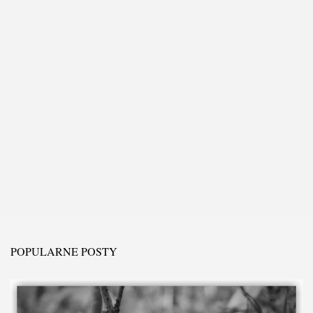
r
z
POPULARNE POSTY