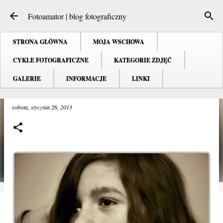
Przejdź do głównej zawartości
Fotoamator | blog fotograficzny
STRONA GŁÓWNA
MOJA WSCHOWA
CYKLE FOTOGRAFICZNE
KATEGORIE ZDJĘĆ
GALERIE
INFORMACJE
LINKI
Daria ...
sobota, stycznia 26, 2013