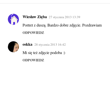
Wiesław Zięba
27 stycznia 2013 13:39
K
Portret z duszą. Bardzo dobre zdjęcie. Pozdrawiam
o
m
ODPOWIEDZ
e
oskka
28 stycznia 2013 16:42
n
Mi się też zdjęcie podoba :)
t
a
ODPOWIEDZ
r
z
e