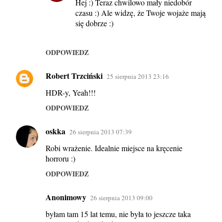
Hej :) Teraz chwilowo mały niedobór
czasu :) Ale widzę, że Twoje wojaże mają
się dobrze :)
ODPOWIEDZ
Robert Trzciński
25 sierpnia 2013 23:16
HDR-y, Yeah!!!
ODPOWIEDZ
oskka
26 sierpnia 2013 07:39
Robi wrażenie. Idealnie miejsce na kręcenie
horroru :)
ODPOWIEDZ
Anonimowy
26 sierpnia 2013 09:00
byłam tam 15 lat temu, nie była to jeszcze taka