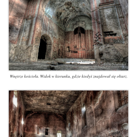
Wnętrze kościoła. Widok w kierunku, gdzie kiedyś znajdował się ołtarz.