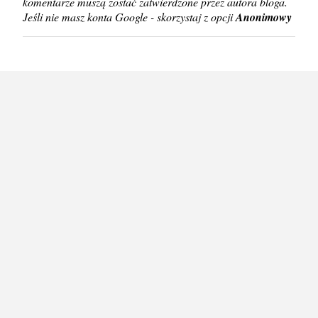
komentarze muszą zostać zatwierdzone przez autora bloga.
z
Jeśli nie masz konta Google - skorzystaj z opcji
Anonimowy
e
ś
l
i
j
k
o
m
e
n
t
a
r
z