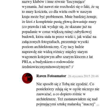
nazwy klubów i inne równie 'fascynujące'
wyznania. Już nawet nie rozchodzi się o fakt, że są
to mury kościoła, co dla wielu osób w naszym
kraju może być problemem. Mnie bardziej żenuje,
że ktoś z kompletnie pustą głową dewastuje mury
(co prawda i tak wydaje się, że skazane już na
popadanie w coraz większą ruinę) zabytkowej
budowli, która stała tu przez wieki i, jak widać na
załączonych fotografiach, prezentuje wysoki
poziom architektoniczny. Czy tacy ludzie
naprawdę nie widzą różnicy między starym
wagonem kolejowym albo szarym klocem z lat
PRLu, a budynkiem o rodowodzie
średniowiecznym/nowożytnym? :/
Raven Fotoamator
26 stycznia 2015 20:46
Nie sposób się z Tobą nie zgodzić. Co
poniektórzy zdają się w ogóle niczego nie
zauważać, a co dopiero różnic w
architekturze. Też zastanawiałem się nad
pojmującymi sztukę malarską "inaczej" ...