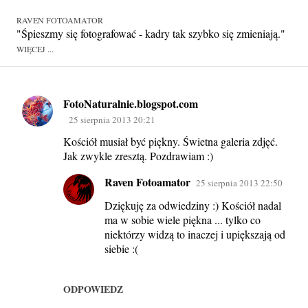
RAVEN FOTOAMATOR
"Śpieszmy się fotografować - kadry tak szybko się zmieniają."
WIĘCEJ ...
FotoNaturalnie.blogspot.com
K
25 sierpnia 2013 20:21
o
Kościół musiał być piękny. Świetna galeria zdjęć.
m
Jak zwykle zresztą. Pozdrawiam :)
e
Raven Fotoamator
25 sierpnia 2013 22:50
n
t
Dziękuję za odwiedziny :) Kościół nadal
ma w sobie wiele piękna ... tylko co
a
niektórzy widzą to inaczej i upiększają od
r
siebie :(
z
e
ODPOWIEDZ