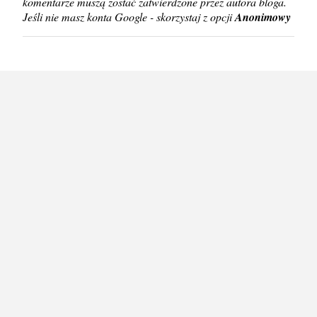
komentarze muszą zostać zatwierdzone przez autora bloga.
z
Jeśli nie masz konta Google - skorzystaj z opcji
Anonimowy
e
ś
l
i
j
k
o
m
e
n
t
a
r
z