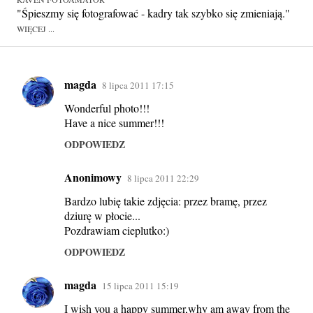
"Śpieszmy się fotografować - kadry tak szybko się zmieniają."
WIĘCEJ ...
magda
8 lipca 2011 17:15
K
Wonderful photo!!!
o
Have a nice summer!!!
m
ODPOWIEDZ
e
n
Anonimowy
8 lipca 2011 22:29
t
Bardzo lubię takie zdjęcia: przez bramę, przez
a
dziurę w płocie...
r
Pozdrawiam cieplutko:)
z
ODPOWIEDZ
e
magda
15 lipca 2011 15:19
I wish you a happy summer,why am away from the