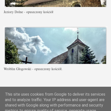
Jeziory Dolne - opuszczony kościół
Wróblin Głogowski - opuszczony kościół.
|
|
|
Najciekawsze blogi
Bloglovin
This site uses cookies from Google to deliver its services
and to analyze traffic. Your IP address and user-agent are
shared with Google along with performance and security
Obsługiwane przez usługę Blogger
metrics to ensure quality of service, generate usage