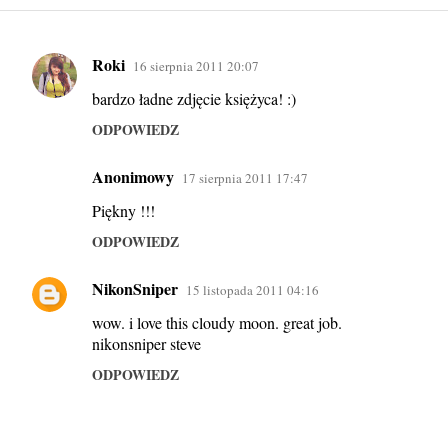
Roki
16 sierpnia 2011 20:07
K
bardzo ładne zdjęcie księżyca! :)
o
m
ODPOWIEDZ
e
Anonimowy
17 sierpnia 2011 17:47
n
Piękny !!!
t
a
ODPOWIEDZ
r
NikonSniper
15 listopada 2011 04:16
z
wow. i love this cloudy moon. great job.
e
nikonsniper steve
ODPOWIEDZ