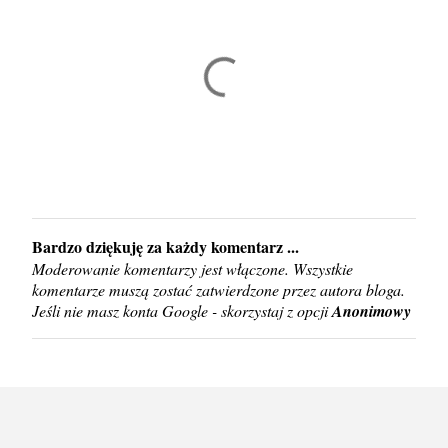
Bardzo dziękuję za każdy komentarz ...
P
Moderowanie komentarzy jest włączone. Wszystkie
r
komentarze muszą zostać zatwierdzone przez autora bloga.
z
Jeśli nie masz konta Google - skorzystaj z opcji
Anonimowy
e
ś
l
i
j
k