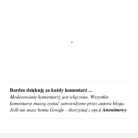
Bardzo dziękuję za każdy komentarz ...
P
Moderowanie komentarzy jest włączone. Wszystkie
r
komentarze muszą zostać zatwierdzone przez autora bloga.
z
Jeśli nie masz konta Google - skorzystaj z opcji
Anonimowy
e
ś
l
i