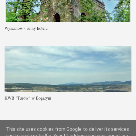
Wyszanów - ruiny hotelu
KWB "Turów" w Bogatyni
|
|
|
Najciekawsze blogi
Bloglovin
This site uses cookies from Google to deliver its services
and to analyze traffic. Your IP address and user-agent are