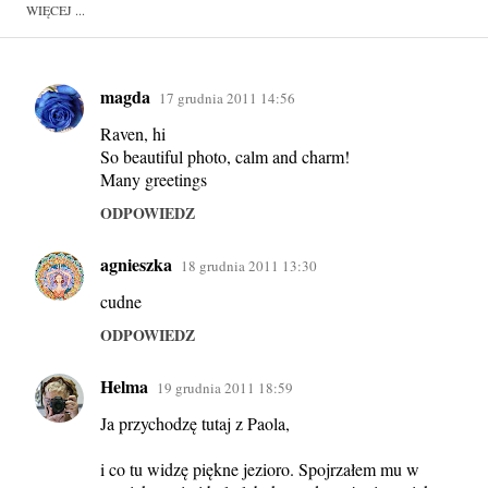
WIĘCEJ ...
magda
17 grudnia 2011 14:56
K
Raven, hi
o
So beautiful photo, calm and charm!
m
Many greetings
e
ODPOWIEDZ
n
t
agnieszka
18 grudnia 2011 13:30
a
cudne
r
ODPOWIEDZ
z
e
Helma
19 grudnia 2011 18:59
Ja przychodzę tutaj z Paola,
i co tu widzę piękne jezioro. Spojrzałem mu w